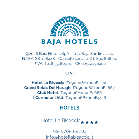
@2026 Baia Hotels SpA - Loc. Baja Sardinia snc.
N.REA: SS-128448 - Capitale sociale € 6.830.808,00
P.IVA IT01835580901 - CF 02512190402
CIN:
Hotel La Bisaccia
: IT090006A1000F2200
Grand Relais Dei Nuraghi
: IT090006A1000F2667
Club Hotel
: IT090006A1000F2666
I Cormorani Alti
: IT090006B4000F4426
HOTELS
Hotel La Bisaccia
+39 0789 99002
info@hotellabisaccia.it