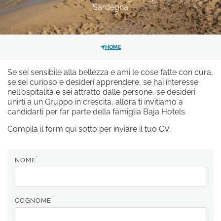
Sardegna
GALLERY
HOTEL
SCOPRI I NOSTRI HOTEL
Hotel La Bisaccia
HOME
*
MESSAGGIO
Club Hotel
Se sei sensibile alla bellezza e ami le cose fatte con cura,
Grand Relais dei Nuraghi
se sei curioso e desideri apprendere, se hai interesse
nell'ospitalità e sei attratto dalle persone, se desideri
Residence I Cormorani Alti
unirti a un Gruppo in crescita, allora ti invitiamo a
candidarti per far parte della famiglia Baja Hotels.
BAJA LIVING APARTMENT
Compila il form qui sotto per inviare il tuo CV.
Ho letto e accettato l'
SEGUICI SUI SOCIAL
informativa
*
NOME
sulla privacy
e il trattamento dei
dati personali.
*
COGNOME
Acconsento al trattamento dei