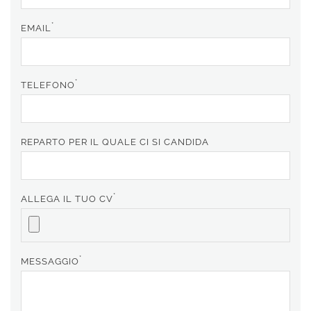
dati come risultante dell'
informativa
privacy
per le finalità di invio di
*
EMAIL
materiale promozionale.
Iscrivimi alla newsletter!
*
TELEFONO
REPARTO PER IL QUALE CI SI CANDIDA
*
ALLEGA IL TUO CV
*
MESSAGGIO