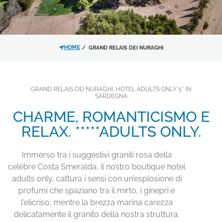
SEGUICI SUI SOCIAL
*
MESSAGGIO
HOME
GRAND RELAIS DEI NURAGHI
GRAND RELAIS DEI NURAGHI, HOTEL ADULTS ONLY 5* IN
SARDEGNA
CHARME, ROMANTICISMO E
Ho letto e accettato l'
informativa
RELAX. *****ADULTS ONLY.
sulla privacy
e il trattamento dei
dati personali.
Immerso tra i suggestivi graniti rosa della
celebre Costa Smeralda, il nostro boutique hotel
Acconsento al trattamento dei
adults only, cattura i sensi con un’esplosione di
dati come risultante dell'
informativa
profumi che spaziano tra il mirto, i ginepri e
privacy
per le finalità di invio di
l'elicriso, mentre la brezza marina carezza
materiale promozionale.
delicatamente il granito della nostra struttura.