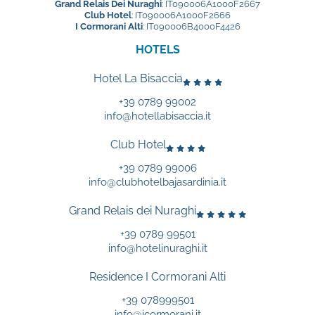
Grand Relais Dei Nuraghi
: IT090006A1000F2667
Club Hotel
: IT090006A1000F2666
I Cormorani Alti
: IT090006B4000F4426
HOTELS
Hotel La Bisaccia
+39 0789 99002
info@hotellabisaccia.it
Club Hotel
+39 0789 99006
info@clubhotelbajasardinia.it
Grand Relais dei Nuraghi
+39 0789 99501
info@hotelinuraghi.it
Residence I Cormorani Alti
+39 078999501
info@icormorani.it