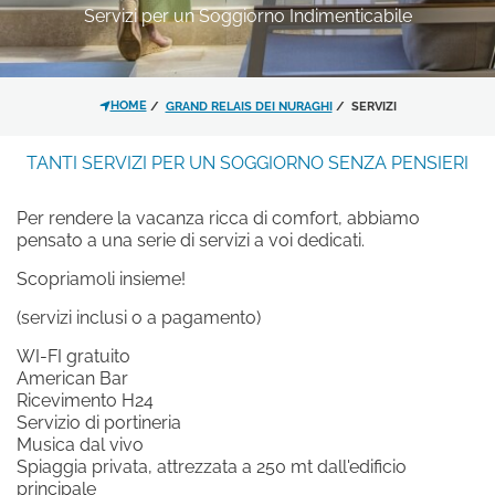
Servizi per un Soggiorno Indimenticabile
*
MESSAGGIO
HOME
GRAND RELAIS DEI NURAGHI
SERVIZI
TANTI SERVIZI PER UN SOGGIORNO SENZA PENSIERI
L'HOTEL
CAMERE E SUITE
Per rendere la vacanza ricca di comfort, abbiamo
pensato a una serie di servizi a voi dedicati.
Ho letto e accettato l'
informativa
Scopriamoli insieme!
sulla privacy
e il trattamento dei
(servizi inclusi o a pagamento)
dati personali.
RISTORANTI E BAR
WI-FI gratuito
SPIAGGIA
American Bar
Acconsento al trattamento dei
Ricevimento H24
PISCINA
dati come risultante dell'
informativa
Servizio di portineria
SERVIZI
privacy
per le finalità di invio di
Musica dal vivo
ESPERIENZE
materiale promozionale.
Spiaggia privata, attrezzata a 250 mt dall'edificio
OFFERTE
principale