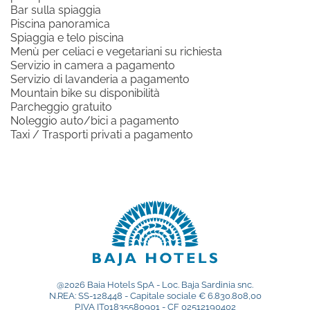
Bar sulla spiaggia
Iscrivimi alla newsletter!
CONTATTI
Piscina panoramica
GALLERY
Spiaggia e telo piscina
Menù per celiaci e vegetariani su richiesta
Servizio in camera a pagamento
Servizio di lavanderia a pagamento
SCOPRI I NOSTRI HOTEL
Mountain bike su disponibilità
Hotel La Bisaccia
Parcheggio gratuito
Noleggio auto/bici a pagamento
Club Hotel
Taxi / Trasporti privati a pagamento
Grand Relais dei Nuraghi
Residence I Cormorani Alti
BAJA LIVING APARTMENT
TORNA ALLA HOMEPAGE DEL GRUPPO
SEGUICI SUI SOCIAL
@2026 Baia Hotels SpA - Loc. Baja Sardinia snc.
N.REA: SS-128448 - Capitale sociale € 6.830.808,00
P.IVA IT01835580901 - CF 02512190402