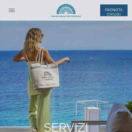
PRENOTA
CHIUDI
SELEZIONA STRUTTURA
TUTTE LE STRUTTURE
ITA
ENG
*
NOME
*
COGNOME
SISTEMAZIONE
*
EMAIL
CODICE SCONTO
*
TELEFONO
SERVIZI