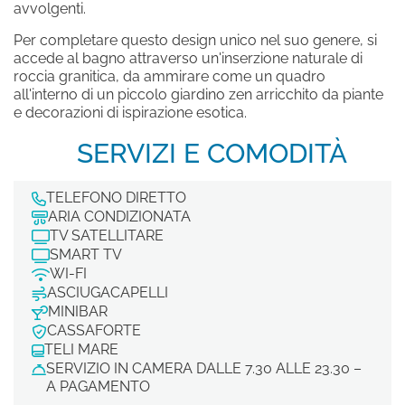
avvolgenti.
Iscrivimi alla newsletter!
Per completare questo design unico nel suo genere, si
accede al bagno attraverso un'inserzione naturale di
roccia granitica, da ammirare come un quadro
all'interno di un piccolo giardino zen arricchito da piante
SCOPRI I NOSTRI HOTEL
e decorazioni di ispirazione esotica.
Hotel La Bisaccia
SERVIZI E COMODITÀ
Club Hotel
Grand Relais dei Nuraghi
TELEFONO DIRETTO
Residence I Cormorani Alti
ARIA CONDIZIONATA
TV SATELLITARE
BAJA LIVING APARTMENT
SMART TV
WI-FI
ASCIUGACAPELLI
TORNA ALLA HOMEPAGE DEL GRUPPO
MINIBAR
CASSAFORTE
TELI MARE
SEGUICI SUI SOCIAL
SERVIZIO IN CAMERA DALLE 7.30 ALLE 23.30 –
A PAGAMENTO