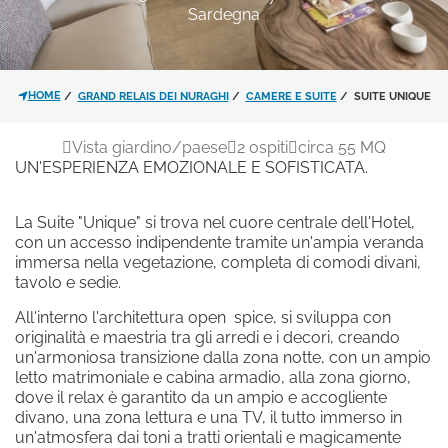
Sardegna
*
MESSAGGIO
HOME
GRAND RELAIS DEI NURAGHI
CAMERE E SUITE
SUITE UNIQUE
Vista giardino/paese
2 ospiti
circa 55 MQ
UN'ESPERIENZA EMOZIONALE E SOFISTICATA.
JUNIOR SUITE
JUNIOR SUITE GARDEN
La Suite "Unique" si trova nel cuore centrale dell'Hotel,
JUNIOR SUITE PISCINA
con un accesso indipendente tramite un'ampia veranda
Ho letto e accettato l'
informativa
JUNIOR SUITE DELUXE
immersa nella vegetazione, completa di comodi divani,
sulla privacy
e il trattamento dei
JUNIOR SUITE TRE MONTI
tavolo e sedie.
dati personali.
JUNIOR SUITE SOPHIE
All'interno l'architettura open spice, si sviluppa con
SUITE UNIQUE
originalità e maestria tra gli arredi e i decori, creando
Acconsento al trattamento dei
SUITE QUEEN ELI
un'armoniosa transizione dalla zona notte, con un ampio
dati come risultante dell'
SUITE HARMONY POOL
informativa
letto matrimoniale e cabina armadio, alla zona giorno,
privacy
per le finalità di invio di
dove il relax è garantito da un ampio e accogliente
divano, una zona lettura e una TV, il tutto immerso in
materiale promozionale.
un'atmosfera dai toni a tratti orientali e magicamente