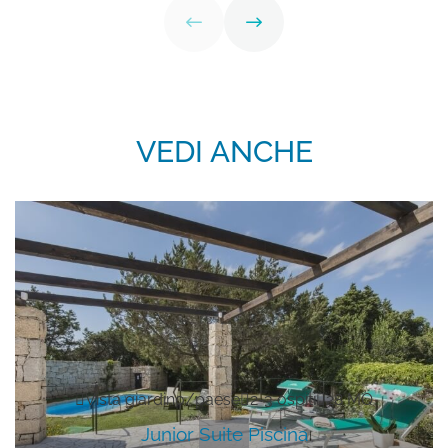
VEDI ANCHE
Vista giardino/paese
2-3 ospiti
28 MQ
Junior Suite Piscina