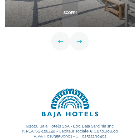
SCOPRI
@2026 Baia Hotels SpA - Loc. Baja Sardinia snc.
N.REA: SS-128448 - Capitale sociale € 6.830.808,00
P.IVA IT01835580901 - CF 02512190402