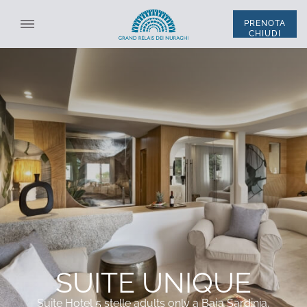
PRENOTA
CHIUDI
SELEZIONA STRUTTURA
TUTTE LE STRUTTURE
ITA
ENG
*
NOME
*
COGNOME
SISTEMAZIONE
*
EMAIL
CODICE SCONTO
SUITE UNIQUE
*
TELEFONO
Suite Hotel 5 stelle adults only a Baja Sardinia,