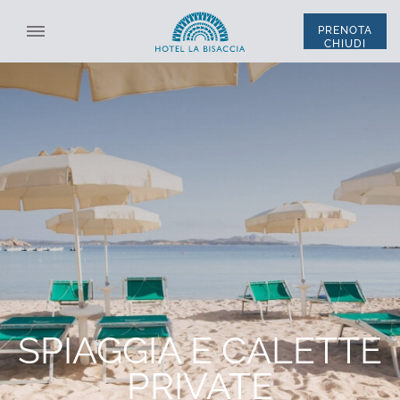
PRENOTA
CHIUDI
SELEZIONA STRUTTURA
TUTTE LE STRUTTURE
ITA
ENG
*
NOME
L'HOTEL
CAMERE E SUITE
*
COGNOME
SISTEMAZIONE
*
EMAIL
CODICE SCONTO
RISTORANTE E BAR
SPIAGGIA E CALETTE
SPIAGGIA E CALETTE PRIVATE
*
TELEFONO
LA PISCINA
PRIVATE
SERVIZI