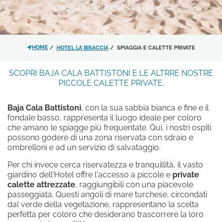
ESPERIENZE
Spiaggia privata Hotel La Bisaccia
OFFERTE
*
MESSAGGIO
CONTATTI
GALLERY
HOME
HOTEL LA BISACCIA
SPIAGGIA E CALETTE PRIVATE
SCOPRI BAJA CALA BATTISTONI E LE ALTRRE NOSTRE
PICCOLE CALETTE PRIVATE.
Baja Cala Battistoni
, con la sua sabbia bianca e fine e il
fondale basso, rappresenta il luogo ideale per coloro
Ho letto e accettato l'
informativa
che amano le spiagge più frequentate. Qui, i nostri ospiti
sulla privacy
e il trattamento dei
possono godere di una zona riservata con sdraio e
dati personali.
ombrelloni e ad un servizio di salvataggio.
Per chi invece cerca riservatezza e tranquillità, il vasto
Acconsento al trattamento dei
giardino dell'Hotel offre l'accesso a piccole e
private
dati come risultante dell'
informativa
calette attrezzate
, raggiungibili con una piacevole
passeggiata. Questi angoli di mare turchese, circondati
privacy
per le finalità di invio di
dal verde della vegetazione, rappresentano la scelta
materiale promozionale.
perfetta per coloro che desiderano trascorrere la loro