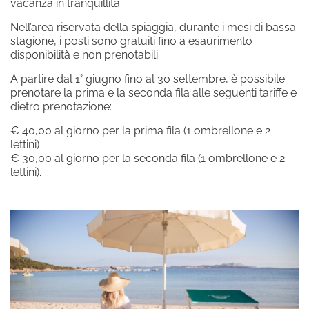
vacanza in tranquillità.
Iscrivimi alla newsletter!
Nell’area riservata della spiaggia, durante i mesi di bassa
stagione, i posti sono gratuiti fino a esaurimento
disponibilità e non prenotabili.
A partire dal 1° giugno fino al 30 settembre, è possibile
SCOPRI I NOSTRI HOTEL
prenotare la prima e la seconda fila alle seguenti tariffe e
Hotel La Bisaccia
dietro prenotazione:
Club Hotel
€ 40,00 al giorno per la prima fila (1 ombrellone e 2
lettini)
Grand Relais dei Nuraghi
€ 30,00 al giorno per la seconda fila (1 ombrellone e 2
Residence I Cormorani Alti
lettini).
BAJA LIVING APARTMENT
TORNA ALLA HOMEPAGE DEL GRUPPO
SEGUICI SUI SOCIAL