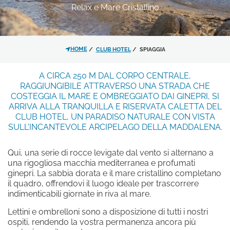
Relax e Mare Cristallino
*
MESSAGGIO
RISTORANTI E BAR
HOME
CLUB HOTEL
SPIAGGIA
SPIAGGIA
A CIRCA 250 M DAL CORPO CENTRALE,
SERVIZI
RAGGIUNGIBILE ATTRAVERSO UNA STRADA CHE
ESPERIENZE
COSTEGGIA IL MARE E OMBREGGIATO DAI GINEPRI, SI
MATRIMONI ED EVENTI
ARRIVA ALLA TRANQUILLA E RISERVATA CALETTA DEL
OFFERTE
CLUB HOTEL, UN PARADISO NATURALE CON VISTA
Ho letto e accettato l'
informativa
SULL'INCANTEVOLE ARCIPELAGO DELLA MADDALENA.
CONTATTI
sulla privacy
e il trattamento dei
GALLERY
dati personali.
Qui, una serie di rocce levigate dal vento si alternano a
una rigogliosa macchia mediterranea e profumati
ginepri. La sabbia dorata e il mare cristallino completano
Acconsento al trattamento dei
il quadro, offrendovi il luogo ideale per trascorrere
dati come risultante dell'
informativa
indimenticabili giornate in riva al mare.
privacy
per le finalità di invio di
Lettini e ombrelloni sono a disposizione di tutti i nostri
materiale promozionale.
ospiti, rendendo la vostra permanenza ancora più