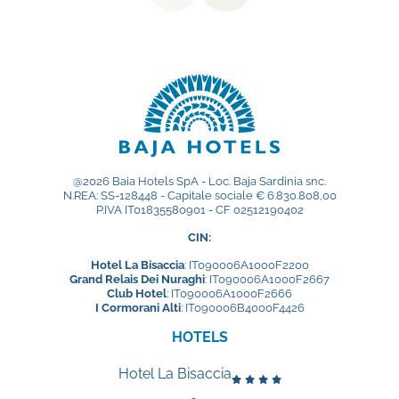
@2026 Baia Hotels SpA - Loc. Baja Sardinia snc.
N.REA: SS-128448 - Capitale sociale € 6.830.808,00
P.IVA IT01835580901 - CF 02512190402
CIN:
Hotel La Bisaccia
: IT090006A1000F2200
Grand Relais Dei Nuraghi
: IT090006A1000F2667
Club Hotel
: IT090006A1000F2666
I Cormorani Alti
: IT090006B4000F4426
HOTELS
Hotel La Bisaccia