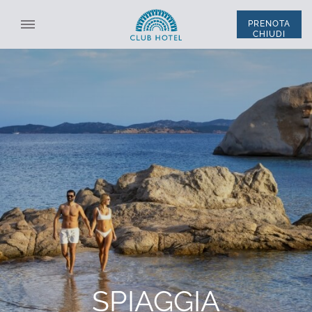
PRENOTA
CHIUDI
SELEZIONA STRUTTURA
TUTTE LE STRUTTURE
ITA
ENG
*
NOME
*
COGNOME
SISTEMAZIONE
*
EMAIL
CODICE SCONTO
*
TELEFONO
L'HOTEL
SPIAGGIA
CAMERE E SUITE