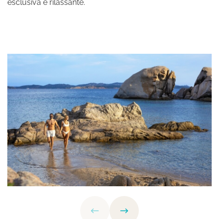
esclusiva e rilassante.
Iscrivimi alla newsletter!
SCOPRI I NOSTRI HOTEL
Hotel La Bisaccia
Club Hotel
Grand Relais dei Nuraghi
Residence I Cormorani Alti
BAJA LIVING APARTMENT
TORNA ALLA HOMEPAGE DEL GRUPPO
SEGUICI SUI SOCIAL