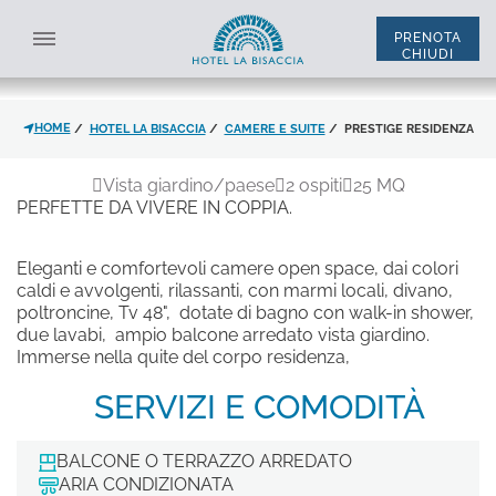
Scopri le Camere Prestige Residenza con Vista a
Baja Sardinia
PRENOTA
CHIUDI
SELEZIONA STRUTTURA
TUTTE LE STRUTTURE
HOME
HOTEL LA BISACCIA
CAMERE E SUITE
PRESTIGE RESIDENZA
ITA
ENG
*
NOME
Vista giardino/paese
2 ospiti
25 MQ
PERFETTE DA VIVERE IN COPPIA.
CLASSIC LATO MARE | RESIDENZA
PRESTIGE RESIDENZA
*
Eleganti e comfortevoli camere open space, dai colori
COGNOME
SISTEMAZIONE
GARDEN SUITE | RESIDENZA
caldi e avvolgenti, rilassanti, con marmi locali, divano,
JUNIOR SUITE LATO MARE | RESIDENZA
poltroncine, Tv 48", dotate di bagno con walk-in shower,
due lavabi, ampio balcone arredato vista giardino.
CLASSIC | CORPO CENTRALE
Immerse nella quite del corpo residenza,
*
EMAIL
CLASSIC VISTA MARE | CORPO CENTRALE
CODICE SCONTO
PRESTIGE | CORPO CENTRALE
SERVIZI E COMODITÀ
SUPERIOR VISTA MARE | CORPO CENTRALE
JUNIOR SUITE VISTA MARE | CORPO CENTRALE
*
TELEFONO
BALCONE O TERRAZZO ARREDATO
SUITE BUDELLI/SPARGI | CORPO CENTRALE
ARIA CONDIZIONATA
SUITE CAPRERA/MADDALENA | CORPO CENTRALE