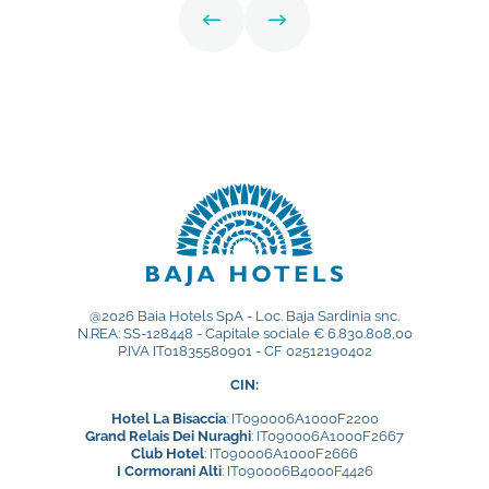
@2026 Baia Hotels SpA - Loc. Baja Sardinia snc.
N.REA: SS-128448 - Capitale sociale € 6.830.808,00
P.IVA IT01835580901 - CF 02512190402
CIN:
Hotel La Bisaccia
: IT090006A1000F2200
Grand Relais Dei Nuraghi
: IT090006A1000F2667
Club Hotel
: IT090006A1000F2666
I Cormorani Alti
: IT090006B4000F4426