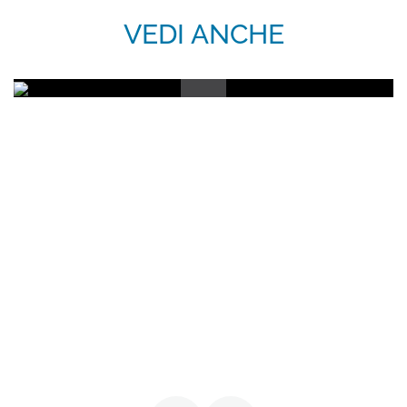
Garden Suite | Residenza
Iscrivimi alla newsletter!
VEDI ANCHE
SCOPRI
SCOPRI I NOSTRI HOTEL
Hotel La Bisaccia
Club Hotel
Grand Relais dei Nuraghi
Residence I Cormorani Alti
BAJA LIVING APARTMENT
TORNA ALLA HOMEPAGE DEL GRUPPO
SEGUICI SUI SOCIAL