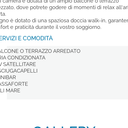
 camera è dotata di un ampio balcone o terrazzo
ezzato, dove potrete godere di momenti di relax all'ar
ta.
agno è dotato di una spaziosa doccia walk-in, garant
ort e praticità durante il vostro soggiorno.
ERVIZI E COMODITÀ
ALCONE O TERRAZZO ARREDATO
RIA CONDIZIONATA
V SATELLITARE
SCIUGACAPELLI
INIBAR
ASSAFORTE
LI MARE