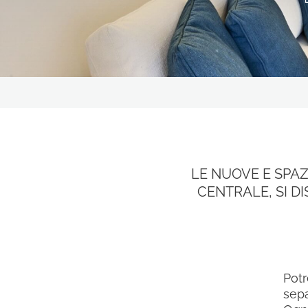
RISTORANTI & BAR
LA NOSTRA STORIA
OFFERTE
ESPERIENZE
CONTATTI
GALLERY
LE NUOVE E SPAZ
CENTRALE, SI D
SEGUICI SUI SOCIAL
Potr
sepa