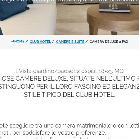
Ho letto e accettato l'
infor
trattamento dei dati personali
HOME
CLUB HOTEL
CAMERE E SUITE
CAMERA DELUXE 2 PAX
Acconsento al trattamento 
dell'
informativa privacy
per le
Vista giardino/paese
2 ospiti
18-23 MQ
materiale promozionale.
IOSE CAMERE DELUXE, SITUATE NELL’ULTIMO
ISTINGUONO PER IL LORO FASCINO ED ELEGANZA
Iscrivimi alla newsletter!
STILE TIPICO DEL CLUB HOTEL.
ete scegliere tra una camera matrimoniale o con lett
rati, per soddisfare le vostre preferenze.