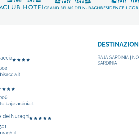
DESTINAZION
saccia
BAJA SARDINIA | N
SARDINIA
002
isaccia.it
9006
elbajasardinia.it
s dei Nuraghi
501
uraghi.it