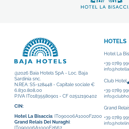
HOTELS
Hotel La Bi
+39 0789 99
info@hotellab
@2026 Baia Hotels SpA - Loc. Baja
Sardinia snc.
Club Hotel
N.REA: SS-128448 - Capitale sociale €
6.830.808,00
+39 0789 9
P.IVA IT01835580901 - CF 02512190402
info@clubhot
CIN:
Grand Relai
Hotel La Bisaccia
: IT090006A1000F2200
+39 0789 99
Grand Relais Dei Nuraghi
:
info@hotelin
IT090006A1000F2667