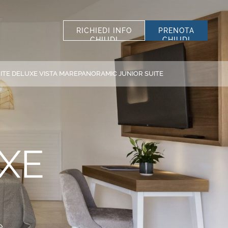
RICHIEDI INFO
PRENOTA
CHIUDI
CHIUDI
SELEZIONA STRUTTURA
TUTTE LE STRUTTURE
ITE DELUXE VISTA MARE
PANORAMIC JUNIOR SUITE
*
COGNOME
SCOPRI I NOSTRI
*
TELEFONO
HOTEL
SISTEMAZIONE
XE
Hotel La Bisaccia
Club Hotel
CODICE SCONTO
Grand Relais dei Nuraghi
Residence I Cormorani Alti
e