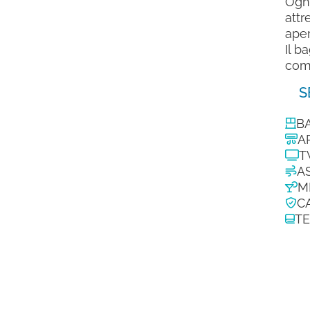
Ogni
attr
aper
Il b
comf
S
B
A
T
A
M
C
TE