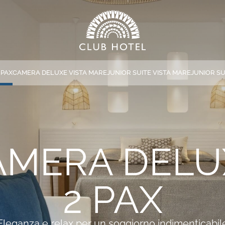
 PAX
CAMERA DELUXE VISTA MARE
JUNIOR SUITE VISTA MARE
JUNIOR SU
*
NOME
*
EMAIL
AMERA DELU
*
MESSAGGIO
2 PAX
Eleganza e relax per un soggiorno indimenticabil