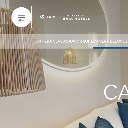
ITA
MENU
ITA
ENG
CAMERA CLASSIC
JUNIOR SUITE
CAMERA DELUXE 2
SCOPRI IL
GRUPPO BAJA
C
HOTELS
HOME
HOTELS
SUITES COLLECTION