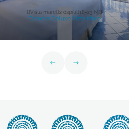
Vista mare
2 ospiti
18-23 MQ
Camera Deluxe Vista Mare