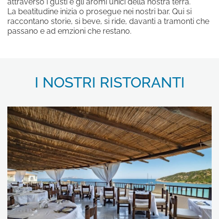
dati come risultante dell'
informativa
attraverso i gusti e gli aromi unici della nostra terra.
La beatitudine inizia o prosegue nei nostri bar. Qui si
privacy
per le finalità di invio di
raccontano storie, si beve, si ride, davanti a tramonti che
materiale promozionale.
passano e ad emzioni che restano.
Iscrivimi alla newsletter!
I NOSTRI RISTORANTI