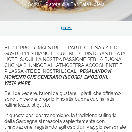
Scopri i Ristoranti e Bar Baja Hotels
GALLERY
HOTEL
SCOPRI I NOSTRI HOTEL
Hotel La Bisaccia
HOME
*
MESSAGGIO
Club Hotel
VERI E PROPRI MAESTRI DELL'ARTE CULINARIA E DEL
Grand Relais dei Nuraghi
GUSTO PRESIDIANO LE CUCINE DEI RISTORANTI BAJA
Residence I Cormorani Alti
HOTELS. QUI, LA NOSTRA PASSIONE PER LA BUONA
CUCINA SI UNISCE ALL'ATMOSFERA ACCOGLIENTE E
BAJA LIVING APARTMENT
RILASSANTE DEI NOSTRI LOCALI,
REGALANDOVI
MOMENTI CHE GENERARO RICORDI, EMOZIONI.
VISTA MARE
.
Belli da vedere, buoni da gustare. I piatti che offriamo
Ho letto e accettato l'
SEGUICI SUI SOCIAL
informativa
sono un vero e proprio inno alla buona cucina, alla
sulla privacy
e il trattamento dei
raffinatezza, al gusto.
dati personali.
In queste oasi gastronomiche, la tradizione culinaria
della Sardegna si mescola sapientemente con
Acconsento al trattamento dei
l'innovazione, regalando agli ospiti un viaggio sensoriale