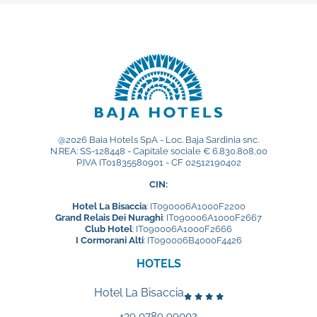
@2026 Baia Hotels SpA - Loc. Baja Sardinia snc.
N.REA: SS-128448 - Capitale sociale € 6.830.808,00
P.IVA IT01835580901 - CF 02512190402
CIN:
Hotel La Bisaccia
: IT090006A1000F2200
Grand Relais Dei Nuraghi
: IT090006A1000F2667
Club Hotel
: IT090006A1000F2666
I Cormorani Alti
: IT090006B4000F4426
HOTELS
Hotel La Bisaccia
+39 0789 99002