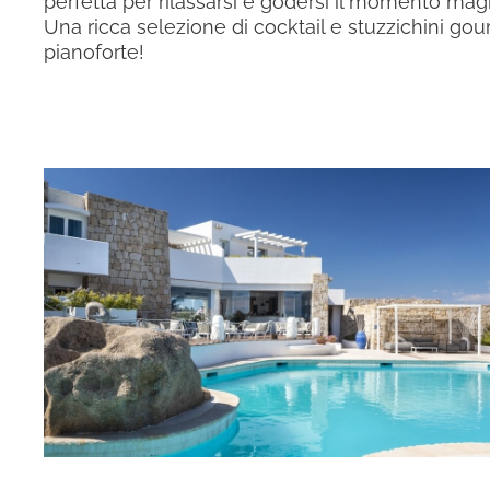
perfetta per rilassarsi e godersi il momento mag
Una ricca selezione di cocktail e stuzzichini go
pianoforte!