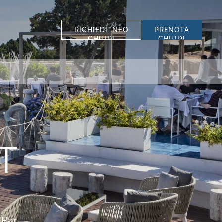
RICHIEDI INFO
PRENOTA
CHIUDI
CHIUDI
SELEZIONA STRUTTURA
TUTTE LE STRUTTURE
*
COGNOME
SCOPRI I NOSTRI
*
TELEFONO
HOTEL
SISTEMAZIONE
T
Hotel La Bisaccia
Club Hotel
CODICE SCONTO
Grand Relais dei Nuraghi
Residence I Cormorani Alti
 Bar