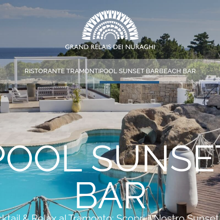
RISTORANTE TRAMONTI
POOL SUNSET BAR
BEACH BAR
*
NOME
*
EMAIL
POOL SUNSE
*
MESSAGGIO
BAR
ktail & Relax al Tramonto: Scopri il Nostro Sunset