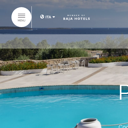
ITA
MENU
ITA
ENG
SCOPRI IL
GRUPPO BAJA
HOTELS
HOME
HOTELS
SUITES COLLECTION
Coc