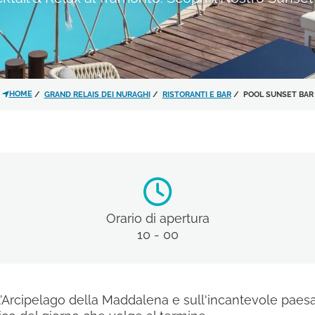
Ho letto e accettato l'
infor
trattamento dei dati personali
HOME
GRAND RELAIS DEI NURAGHI
RISTORANTI E BAR
POOL SUNSET BAR
Acconsento al trattamento 
dell'
informativa privacy
per le
materiale promozionale.
Iscrivimi alla newsletter!
Orario di apertura
10 - 00
Arcipelago della Maddalena e sull'incantevole paesagg