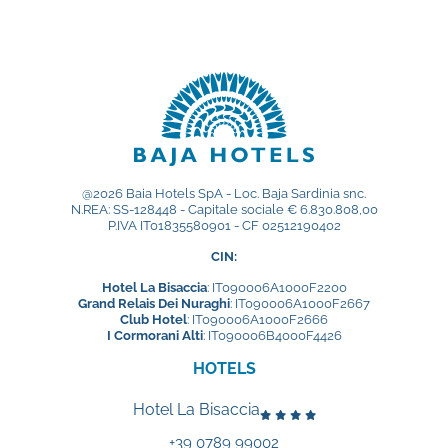
@2026 Baia Hotels SpA - Loc. Baja Sardinia snc.
N.REA: SS-128448 - Capitale sociale € 6.830.808,00
P.IVA IT01835580901 - CF 02512190402
CIN:
Hotel La Bisaccia
: IT090006A1000F2200
Grand Relais Dei Nuraghi
: IT090006A1000F2667
Club Hotel
: IT090006A1000F2666
I Cormorani Alti
: IT090006B4000F4426
HOTELS
Hotel La Bisaccia
+39 0789 99002