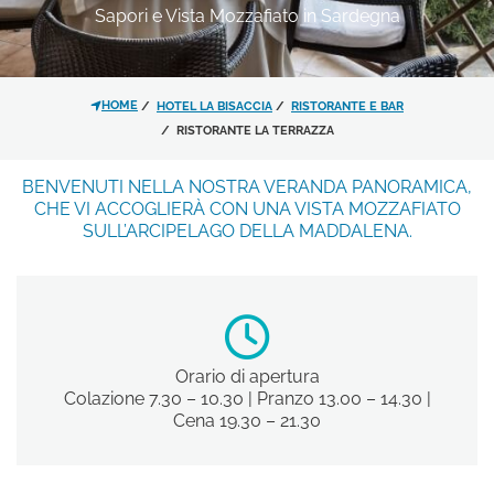
Sapori e Vista Mozzafiato in Sardegna
*
MESSAGGIO
HOME
HOTEL LA BISACCIA
RISTORANTE E BAR
RISTORANTE LA TERRAZZA
BENVENUTI NELLA NOSTRA VERANDA PANORAMICA,
CHE VI ACCOGLIERÀ CON UNA VISTA MOZZAFIATO
SULL’ARCIPELAGO DELLA MADDALENA.
Ho letto e accettato l'
informativa
sulla privacy
e il trattamento dei
dati personali.
Orario di apertura
Acconsento al trattamento dei
Colazione 7.30 – 10.30 | Pranzo 13.00 – 14.30 |
dati come risultante dell'
informativa
Cena 19.30 – 21.30
privacy
per le finalità di invio di
materiale promozionale.