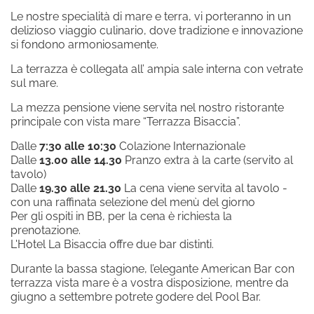
SCOPRI I NOSTRI HOTEL
Iscrivimi alla newsletter!
Le nostre specialità di mare e terra, vi porteranno in un
Hotel La Bisaccia
delizioso viaggio culinario, dove tradizione e innovazione
si fondono armoniosamente.
Club Hotel
La terrazza è collegata all’ ampia sale interna con vetrate
Grand Relais dei Nuraghi
sul mare.
Residence I Cormorani Alti
La mezza pensione viene servita nel nostro ristorante
BAJA LIVING APARTMENT
principale con vista mare “Terrazza Bisaccia”.
Dalle
7:30 alle 10:30
Colazione Internazionale
Dalle
13.00 alle 14.30
Pranzo extra à la carte (servito al
TORNA ALLA HOMEPAGE DEL GRUPPO
tavolo)
Dalle
19.30 alle 21.30
La cena viene servita al tavolo -
con una raffinata selezione del menù del giorno
SEGUICI SUI SOCIAL
Per gli ospiti in BB, per la cena è richiesta la
prenotazione.
L'Hotel La Bisaccia offre due bar distinti.
Durante la bassa stagione, l’elegante American Bar con
terrazza vista mare è a vostra disposizione, mentre da
giugno a settembre potrete godere del Pool Bar.