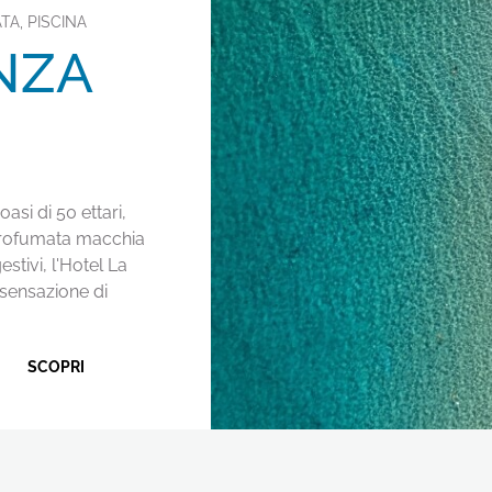
TA, PISCINA
NZA
si di 50 ettari,
profumata macchia
tivi, l'Hotel La
 sensazione di
SCOPRI