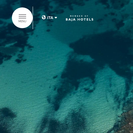
ITA
MENU
ITA
ENG
SCOPRI IL
GRUPPO BAJA
HOTELS
HOME
HOTELS
SUITES COLLECTION
RISTORANTI & BAR