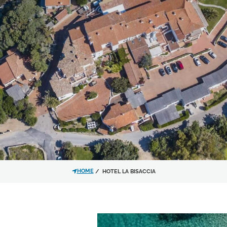
Ho letto e accettato l'
infor
trattamento dei dati personali
Acconsento al trattamento 
dell'
informativa privacy
per le
materiale promozionale.
Iscrivimi alla newsletter!
HOME
HOTEL LA BISACCIA