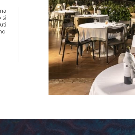
ina
 si
uti
no.