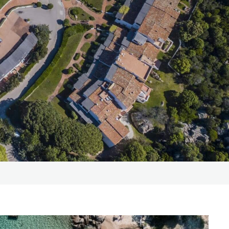
mativa sulla privacy
e il
.
dei dati come risultante
 finalità di invio di