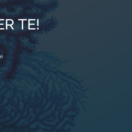
R TE!
re