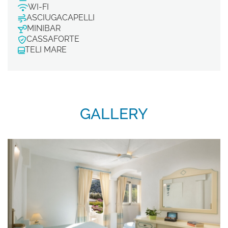
WI-FI
Iscrivimi alla newsletter!
ASCIUGACAPELLI
MINIBAR
CASSAFORTE
TELI MARE
SCOPRI I NOSTRI HOTEL
Hotel La Bisaccia
Club Hotel
GALLERY
Grand Relais dei Nuraghi
Residence I Cormorani Alti
BAJA LIVING APARTMENT
TORNA ALLA HOMEPAGE DEL GRUPPO
SEGUICI SUI SOCIAL