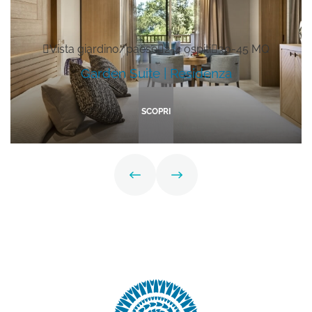
Vista giardino/paese
2-4 ospiti
30-45 MQ
Garden Suite | Residenza
SCOPRI