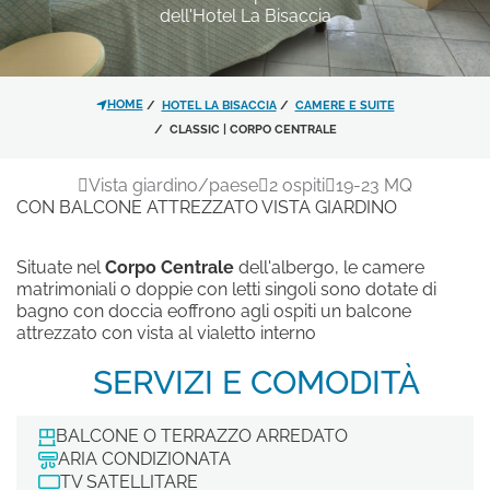
dell'Hotel La Bisaccia
NELSON LODGE
*
MESSAGGIO
HOME
HOTEL LA BISACCIA
CAMERE E SUITE
CLASSIC | CORPO CENTRALE
Vista giardino/paese
2 ospiti
19-23 MQ
CON BALCONE ATTREZZATO VISTA GIARDINO
Situate nel
Ho letto e accettato l'
Corpo Centrale
informativa
dell'albergo, le camere
matrimoniali o doppie con letti singoli sono dotate di
sulla privacy
e il trattamento dei
bagno con doccia eoffrono agli ospiti un balcone
dati personali.
attrezzato con vista al vialetto interno
SERVIZI E COMODITÀ
Acconsento al trattamento dei
dati come risultante dell'
informativa
privacy
per le finalità di invio di
BALCONE O TERRAZZO ARREDATO
materiale promozionale.
ARIA CONDIZIONATA
TV SATELLITARE