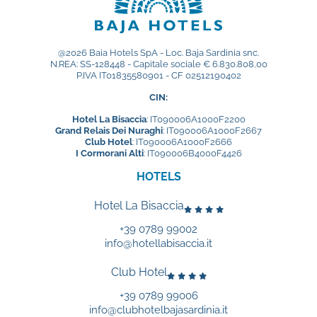
@2026 Baia Hotels SpA - Loc. Baja Sardinia snc.
N.REA: SS-128448 - Capitale sociale € 6.830.808,00
P.IVA IT01835580901 - CF 02512190402
CIN:
Hotel La Bisaccia
: IT090006A1000F2200
Grand Relais Dei Nuraghi
: IT090006A1000F2667
Club Hotel
: IT090006A1000F2666
I Cormorani Alti
: IT090006B4000F4426
HOTELS
Hotel La Bisaccia
+39 0789 99002
info@hotellabisaccia.it
Club Hotel
+39 0789 99006
info@clubhotelbajasardinia.it