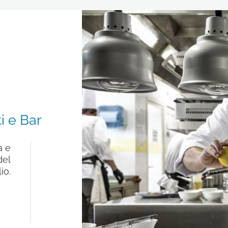
i e Bar
à e
del
io.