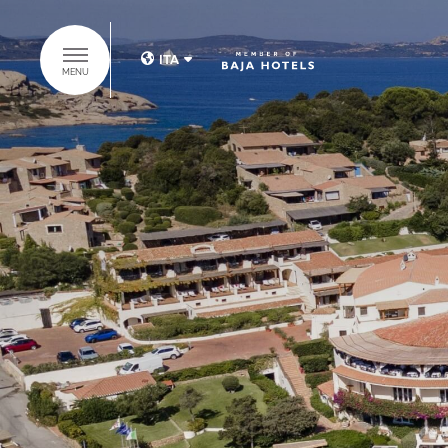
ITA
MENU
ITA
ENG
SCOPRI IL
GRUPPO BAJA
HOTELS
HOME
HOTELS
SUITES COLLECTION
RISTORANTI & BAR