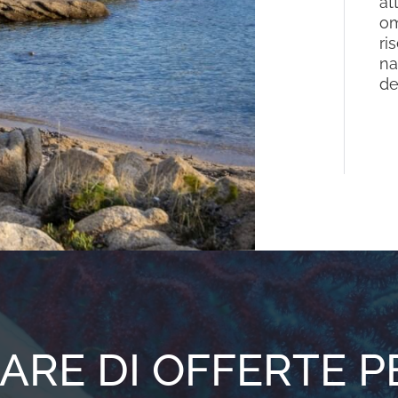
at
om
ri
na
de
ARE DI OFFERTE PE