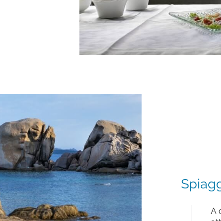
Spiag
A 