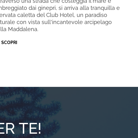
traverso una strada che costeggia il mare e
breggiato dai ginepri, si arriva alla tranquilla e
servata caletta del Club Hotel, un paradiso
turale con vista sull'incantevole arcipelago
lla Maddalena.
SCOPRI
R TE!