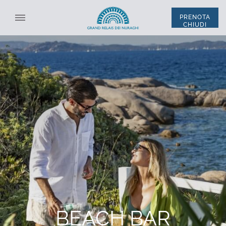
PRENOTA
CHIUDI
SELEZIONA STRUTTURA
TUTTE LE STRUTTURE
ITA
ENG
*
NOME
*
COGNOME
SISTEMAZIONE
*
EMAIL
CODICE SCONTO
*
TELEFONO
BEACH BAR