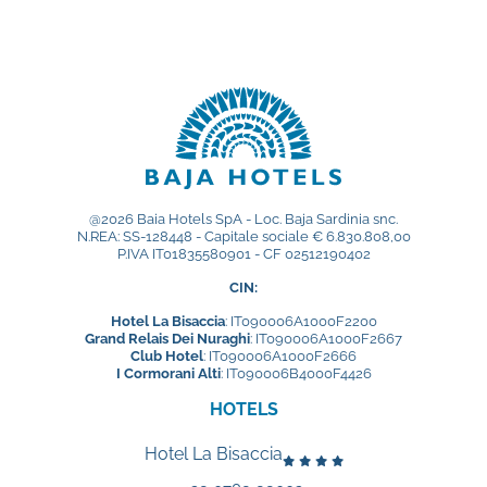
@2026 Baia Hotels SpA - Loc. Baja Sardinia snc.
N.REA: SS-128448 - Capitale sociale € 6.830.808,00
P.IVA IT01835580901 - CF 02512190402
CIN:
Hotel La Bisaccia
: IT090006A1000F2200
Grand Relais Dei Nuraghi
: IT090006A1000F2667
Club Hotel
: IT090006A1000F2666
I Cormorani Alti
: IT090006B4000F4426
HOTELS
Hotel La Bisaccia