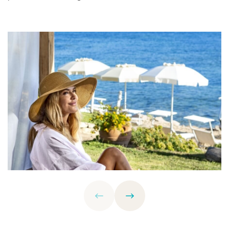
Iscrivimi alla newsletter!
SCOPRI I NOSTRI HOTEL
Hotel La Bisaccia
Club Hotel
Grand Relais dei Nuraghi
Residence I Cormorani Alti
BAJA LIVING APARTMENT
TORNA ALLA HOMEPAGE DEL GRUPPO
SEGUICI SUI SOCIAL