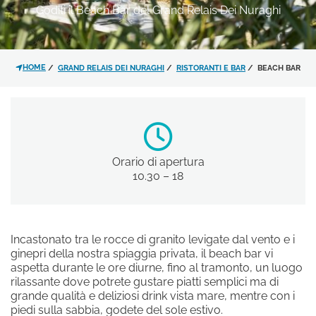
Goditi il Beach Bar del Grand Relais Dei Nuraghi
*
MESSAGGIO
HOME
GRAND RELAIS DEI NURAGHI
RISTORANTI E BAR
BEACH BAR
Orario di apertura
Ho letto e accettato l'
informativa
10.30 – 18
sulla privacy
e il trattamento dei
RISTORANTE TRAMONTI
dati personali.
POOL SUNSET BAR
BEACH BAR
Incastonato tra le rocce di granito levigate dal vento e i
Acconsento al trattamento dei
ginepri della nostra spiaggia privata, il beach bar vi
dati come risultante dell'
informativa
aspetta durante le ore diurne, fino al tramonto, un luogo
privacy
per le finalità di invio di
rilassante dove potrete gustare piatti semplici ma di
materiale promozionale.
grande qualità e deliziosi drink vista mare, mentre con i
piedi sulla sabbia, godete del sole estivo.