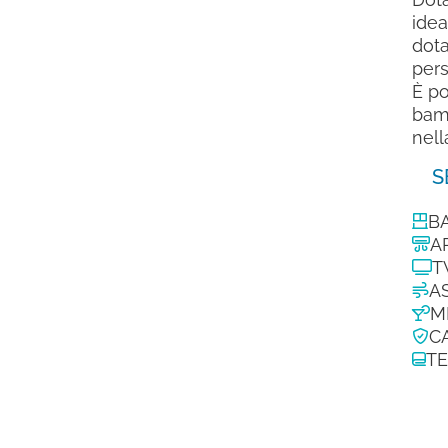
idea
dota
pers
È po
bamb
nell
S
B
A
T
A
M
C
TE