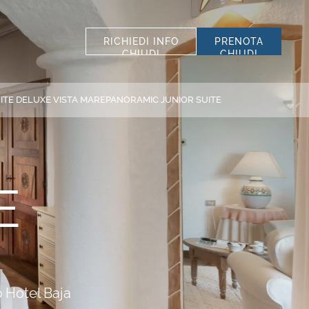
RICHIEDI INFO
PRENOTA
CHIUDI
CHIUDI
SELEZIONA STRUTTURA
TUTTE LE STRUTTURE
ITE DELUXE VISTA MARE
PANORAMIC JUNIOR SUITE
*
COGNOME
SCOPRI I NOSTRI
*
TELEFONO
HOTEL
E
SISTEMAZIONE
Hotel La Bisaccia
Club Hotel
CODICE SCONTO
Grand Relais dei Nuraghi
Residence I Cormorani Alti
b Hotel Baja