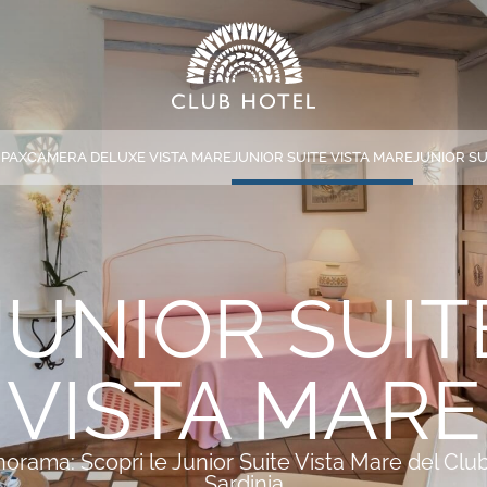
 PAX
CAMERA DELUXE VISTA MARE
JUNIOR SUITE VISTA MARE
JUNIOR SU
*
NOME
*
EMAIL
JUNIOR SUIT
VISTA MARE
*
MESSAGGIO
orama: Scopri le Junior Suite Vista Mare del Clu
Sardinia