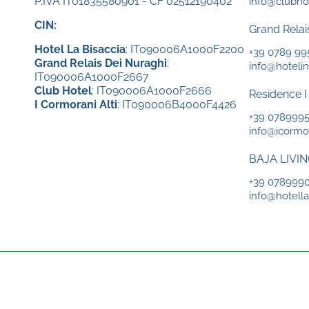
P.IVA IT01835580901 - CF 02512190402
info@clubhot
CIN:
Grand Relai
Hotel La Bisaccia
: IT090006A1000F2200
+39 0789 99
Grand Relais Dei Nuraghi
:
info@hotelin
IT090006A1000F2667
Club Hotel
: IT090006A1000F2666
Residence I
I Cormorani Alti
: IT090006B4000F4426
+39 078999
info@icormor
BAJA LIVI
+39 078999
info@hotellab