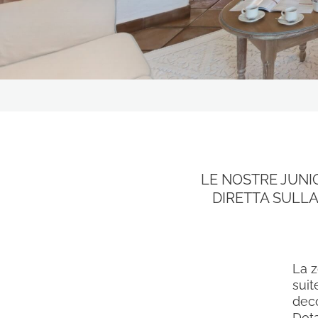
RISTORANTI & BAR
LA NOSTRA STORIA
OFFERTE
ESPERIENZE
CONTATTI
GALLERY
LE NOSTRE JUNI
DIRETTA SULLA
SEGUICI SUI SOCIAL
La z
suit
deco
Dota