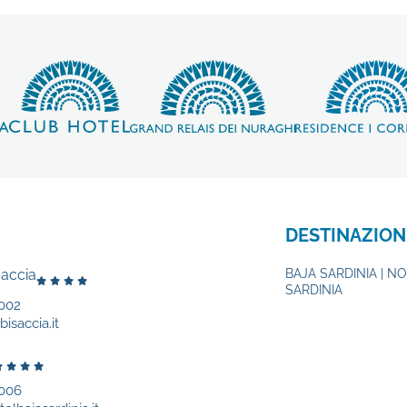
DESTINAZION
saccia
BAJA SARDINIA | N
SARDINIA
002
isaccia.it
9006