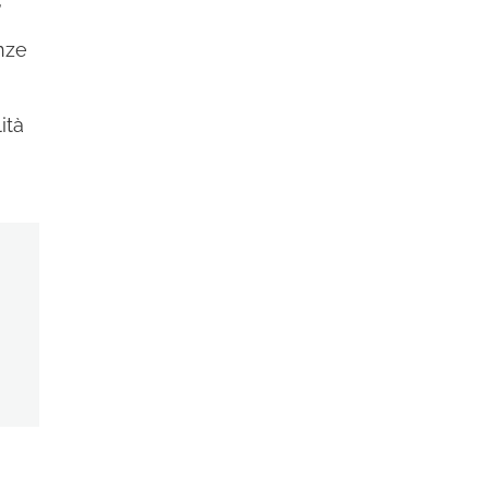
nze
ità