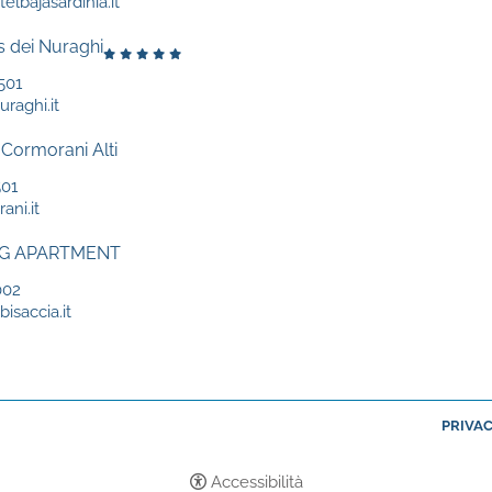
elbajasardinia.it
s dei Nuraghi
501
uraghi.it
 Cormorani Alti
501
ani.it
NG APARTMENT
002
isaccia.it
PRIVAC
Accessibilità