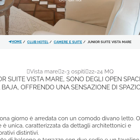
Ho letto e accettato l'
infor
trattamento dei dati personali
HOME
CLUB HOTEL
CAMERE E SUITE
JUNIOR SUITE VISTA MARE
Acconsento al trattamento 
dell'
informativa privacy
per le
Vista mare
2-3 ospiti
22-24 MQ
materiale promozionale.
OR SUITE VISTA MARE, SONO DEGLI OPEN SPAC
 BAJA, OFFRENDO UNA SENSAZIONE DI SPAZIO
Iscrivimi alla newsletter!
ona giorno è arredata con un comodo divano letto. 
e è unica, caratterizzata da dettagli architettonici e
rativi distintivi.
te di balcone o terrazzo con due sedie e un tavolino