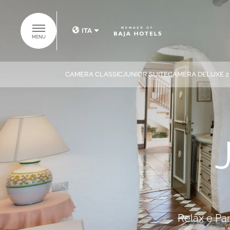
ITA
MENU
ITA
ENG
CAMERA CLASSIC
JUNIOR SUITE
CAMERA DELUXE 2
SCOPRI IL
GRUPPO BAJA
HOTELS
HOME
HOTELS
Relax e Pan
SUITES COLLECTION