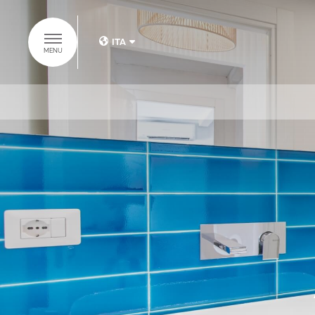
ITA
MENU
ITA
ENG
SCOPRI IL
GRUPPO BAJA
HOTELS
HOME
HOTELS
SUITES COLLECTION