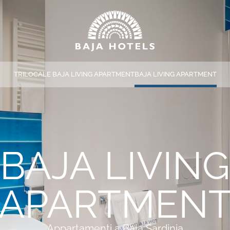
TRILOCALE BAJA LIVING APARTMENT
BAJA LIVING APARTMENT
*
NOME
*
EMAIL
BAJA LIVING
HOTEL
APARTMEN
*
MESSAGGIO
Appartamenti a Baja Sardinia