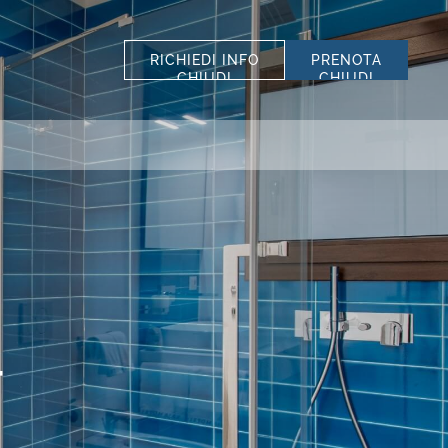
RICHIEDI INFO
PRENOTA
CHIUDI
CHIUDI
SELEZIONA STRUTTURA
TUTTE LE STRUTTURE
*
COGNOME
SCOPRI I NOSTRI
*
TELEFONO
HOTEL
SISTEMAZIONE
Hotel La Bisaccia
Club Hotel
CODICE SCONTO
T
Grand Relais dei Nuraghi
Residence I Cormorani Alti