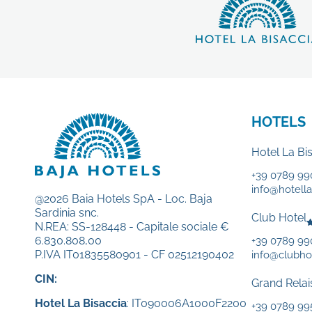
HOTELS
Hotel La Bi
+39 0789 99
info@hotellab
@2026 Baia Hotels SpA - Loc. Baja
Sardinia snc.
Club Hotel
N.REA: SS-128448 - Capitale sociale €
6.830.808,00
+39 0789 9
P.IVA IT01835580901 - CF 02512190402
info@clubhot
CIN:
Grand Relai
Hotel La Bisaccia
: IT090006A1000F2200
+39 0789 99