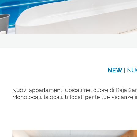
RISTORANTI & BAR
LA NOSTRA STORIA
OFFERTE
ESPERIENZE
CONTATTI
NEW
| NU
GALLERY
SEGUICI SUI SOCIAL
Nuovi appartamenti ubicati nel cuore di Baja Sardin
Monolocali, bilocali, trilocali per le tue vacanze