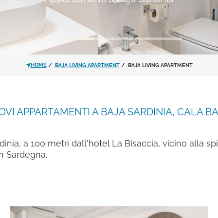
HOME
BAJA LIVING APARTMENT
BAJA LIVING APARTMENT
Ho letto e accettato l'
infor
trattamento dei dati personali
OVI APPARTAMENTI A BAJA SARDINIA, CALA BA
Acconsento al trattamento 
dell'
informativa privacy
per le
ia, a 100 metri dall'hotel La Bisaccia, vicino alla spia
 in Sardegna.
materiale promozionale.
Iscrivimi alla newsletter!