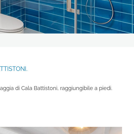
BAJA LIVING APARTMENT
mativa sulla privacy
e il
.
TTISTONI.
dei dati come risultante
 finalità di invio di
ggia di Cala Battistoni, raggiungibile a piedi.