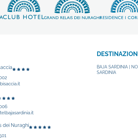
DESTINAZION
saccia
BAJA SARDINIA | N
SARDINIA
002
isaccia.it
9006
elbajasardinia.it
s dei Nuraghi
501