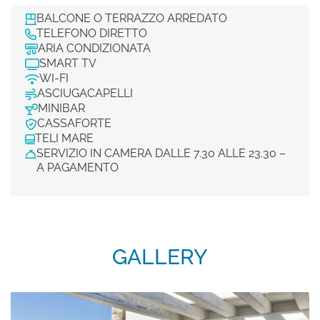
Iscrivimi alla newsletter!
BALCONE O TERRAZZO ARREDATO
TELEFONO DIRETTO
ARIA CONDIZIONATA
SMART TV
WI-FI
SCOPRI I NOSTRI HOTEL
Hotel La Bisaccia
ASCIUGACAPELLI
MINIBAR
Club Hotel
CASSAFORTE
TELI MARE
Grand Relais dei Nuraghi
SERVIZIO IN CAMERA DALLE 7.30 ALLE 23.30 –
Residence I Cormorani Alti
A PAGAMENTO
BAJA LIVING APARTMENT
TORNA ALLA HOMEPAGE DEL GRUPPO
GALLERY
SEGUICI SUI SOCIAL