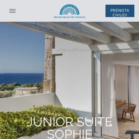
PRENOTA
CHIUDI
SELEZIONA STRUTTURA
TUTTE LE STRUTTURE
ITA
ENG
*
NOME
*
COGNOME
SISTEMAZIONE
*
EMAIL
CODICE SCONTO
JUNIOR SUITE
*
TELEFONO
SOPHIE