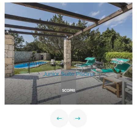
Vista giardino/paese
2-3 ospiti
28 MQ
Junior Suite Piscina
SCOPRI