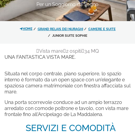
Per un Soggiorno da Sogno
*
MESSAGGIO
HOME
GRAND RELAIS DEI NURAGHI
CAMERE E SUITE
JUNIOR SUITE SOPHIE
Vista mare
2 ospiti
34 MQ
JUNIOR SUITE
UNA FANTASTICA VISTA MARE.
JUNIOR SUITE GARDEN
JUNIOR SUITE PISCINA
Situata nel corpo centrale, piano superiore, lo spazio
Ho letto e accettato l'
informativa
JUNIOR SUITE DELUXE
interno è formato da un open space con un'elegante e
sulla privacy
e il trattamento dei
JUNIOR SUITE TRE MONTI
spaziosa camera matrimoniale con finestra affacciata sul
dati personali.
JUNIOR SUITE SOPHIE
mare.
SUITE UNIQUE
Una porta scorrevole conduce ad un ampio terrazzo
Acconsento al trattamento dei
SUITE QUEEN ELI
arredato con comode poltrone e tavolo, con vista mare
dati come risultante dell'
SUITE HARMONY POOL
informativa
frontale fino all'Arcipelago de La Maddalena.
privacy
per le finalità di invio di
SERVIZI E COMODITÀ
materiale promozionale.