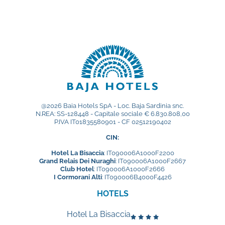
@2026 Baia Hotels SpA - Loc. Baja Sardinia snc.
N.REA: SS-128448 - Capitale sociale € 6.830.808,00
P.IVA IT01835580901 - CF 02512190402
CIN:
Hotel La Bisaccia
: IT090006A1000F2200
Grand Relais Dei Nuraghi
: IT090006A1000F2667
Club Hotel
: IT090006A1000F2666
I Cormorani Alti
: IT090006B4000F4426
HOTELS
Hotel La Bisaccia