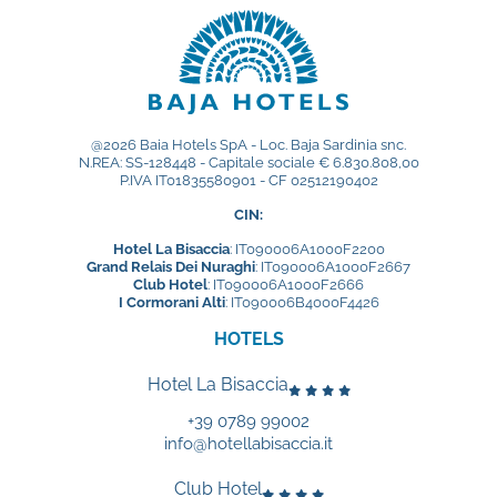
@2026 Baia Hotels SpA - Loc. Baja Sardinia snc.
N.REA: SS-128448 - Capitale sociale € 6.830.808,00
P.IVA IT01835580901 - CF 02512190402
CIN:
Hotel La Bisaccia
: IT090006A1000F2200
Grand Relais Dei Nuraghi
: IT090006A1000F2667
Club Hotel
: IT090006A1000F2666
I Cormorani Alti
: IT090006B4000F4426
HOTELS
Hotel La Bisaccia
+39 0789 99002
info@hotellabisaccia.it
Club Hotel