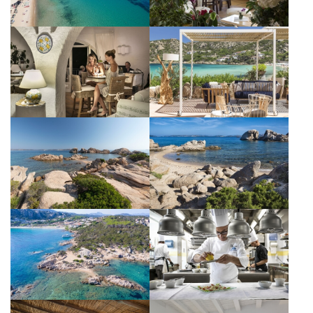
GALLERY
HOTEL
SCOPRI I NOSTRI HOTEL
Hotel La Bisaccia
*
MESSAGGIO
Club Hotel
Grand Relais dei Nuraghi
Residence I Cormorani Alti
BAJA LIVING APARTMENT
Ho letto e accettato l'
informativa
SEGUICI SUI SOCIAL
sulla privacy
e il trattamento dei
dati personali.
Acconsento al trattamento dei
dati come risultante