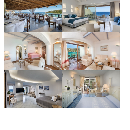
dell'
informativa privacy
per le
finalità di invio di materiale
promozionale.
Iscrivimi alla newsletter!